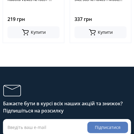
43560, 1663143560,
A6405FM000
A16405T9005, A-16405-T9005
219 грн
337 грн
Купити
Купити
Бажаєте бути в курсі всіх наших акцій та знижок?
Підпишіться на розсилку
Підписатися