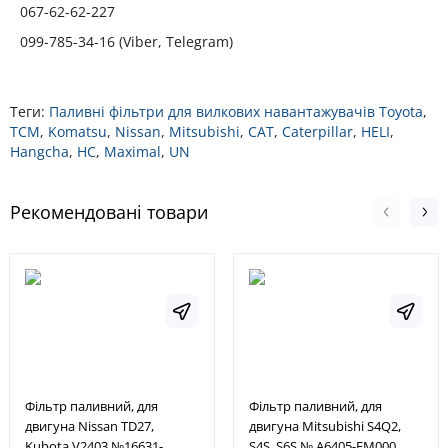
067-62-62-227
099-785-34-16 (Viber, Telegram)
Теги:
Паливні фільтри для вилкових навантажувачів Toyota
,
TCM
,
Komatsu
,
Nissan
,
Mitsubishi
,
CAT
,
Caterpillar
,
HELI
,
Hangcha
,
HC
,
Maximal
,
UN
Рекомендовані товари
Фільтр паливний, для
Фільтр паливний, для
двигуна Nissan TD27,
двигуна Mitsubishi S4Q2,
Kubota V2403 №16631-
S4S, S6S № A6405-FM000,