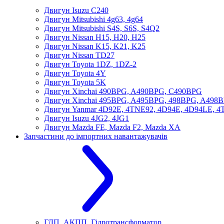
Двигун Isuzu C240
Двигун Mitsubishi 4g63, 4g64
Двигун Mitsubishi S4S, S6S, S4Q2
Двигун Nissan H15, H20, H25
Двигун Nissan K15, K21, K25
Двигун Nissan TD27
Двигун Toyota 1DZ, 1DZ-2
Двигун Toyota 4Y
Двигун Toyota 5K
Двигун Xinchai 490BPG, A490BPG, C490BPG
Двигун Xinchai 495BPG, A495BPG, 498BPG, A498
Двигун Yanmar 4D92E, 4TNE92, 4D94E, 4D94LE, 
Двигун Isuzu 4JG2, 4JG1
Двигун Mazda FE, Mazda F2, Mazda XA
Запчастини до імпортних навантажувачів
ГДП, АКПП, Гідротрансформатор