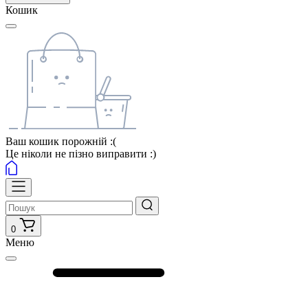
Кошик
Ваш кошик порожній :(
Це ніколи не пізно виправити :)
0
Меню