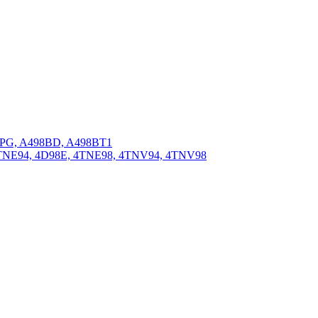
BPG, A498BD, A498BT1
4TNE94, 4D98E, 4TNE98, 4TNV94, 4TNV98