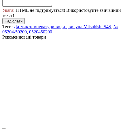
Увага
: HTML не підтримується! Використовуйте звичайний
текст!
Надіслати
Теги:
Датчик температури води двигуна Mitsubishi S4S
,
№
05204-50200
,
0520450200
Рекомендовані товари