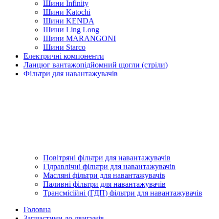
Шини Infinity
Шини Katochi
Шини KENDA
Шини Ling Long
Шини MARANGONI
Шини Starco
Електричні компоненти
Ланцюг вантажопідйомний щогли (стріли)
Фільтри для навантажувачів
Повітряні фільтри для навантажувачів
Гідравлічні фільтри для навантажувачів
Масляні фільтри для навантажувачів
Паливні фільтри для навантажувачів
Трансмісійні (ГДП) фільтри для навантажувачів
Головна
Запчастини до двигунів