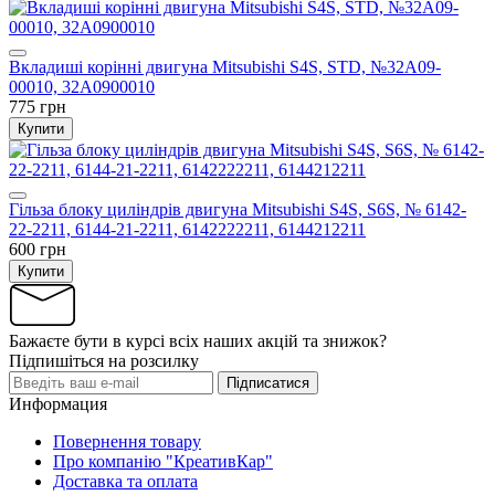
Вкладиші корінні двигуна Mitsubishi S4S, STD, №32A09-
00010, 32A0900010
775 грн
Купити
Гільза блоку циліндрів двигуна Mitsubishi S4S, S6S, № 6142-
22-2211, 6144-21-2211, 6142222211, 6144212211
600 грн
Купити
Бажаєте бути в курсі всіх наших акцій та знижок?
Підпишіться на розсилку
Підписатися
Информация
Повернення товару
Про компанію "КреативКар"
Доставка та оплата