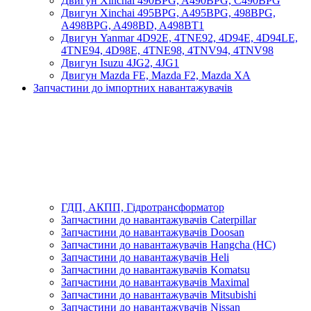
Двигун Xinchai 490BPG, A490BPG, C490BPG
Двигун Xinchai 495BPG, A495BPG, 498BPG,
A498BPG, A498BD, A498BT1
Двигун Yanmar 4D92E, 4TNE92, 4D94E, 4D94LE,
4TNE94, 4D98E, 4TNE98, 4TNV94, 4TNV98
Двигун Isuzu 4JG2, 4JG1
Двигун Mazda FE, Mazda F2, Mazda XA
Запчастини до імпортних навантажувачів
ГДП, АКПП, Гідротрансформатор
Запчастини до навантажувачів Caterpillar
Запчастини до навантажувачів Doosan
Запчастини до навантажувачів Hangcha (HC)
Запчастини до навантажувачів Heli
Запчастини до навантажувачів Komatsu
Запчастини до навантажувачів Maximal
Запчастини до навантажувачів Mitsubishi
Запчастини до навантажувачів Nissan