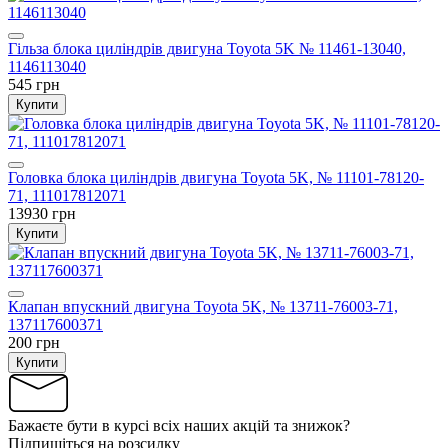
Гільза блока циліндрів двигуна Toyota 5K № 11461-13040,
1146113040
545 грн
Купити
Головка блока циліндрів двигуна Toyota 5K, № 11101-78120-
71, 111017812071
13930 грн
Купити
Клапан впускний двигуна Toyota 5K, № 13711-76003-71,
137117600371
200 грн
Купити
Бажаєте бути в курсі всіх наших акцій та знижок?
Підпишіться на розсилку