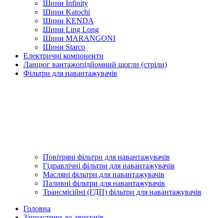
Шини Infinity
Шини Katochi
Шини KENDA
Шини Ling Long
Шини MARANGONI
Шини Starco
Електричні компоненти
Ланцюг вантажопідйомний щогли (стріли)
Фільтри для навантажувачів
Повітряні фільтри для навантажувачів
Гідравлічні фільтри для навантажувачів
Масляні фільтри для навантажувачів
Паливні фільтри для навантажувачів
Трансмісійні (ГДП) фільтри для навантажувачів
Головна
Запчастини до двигунів