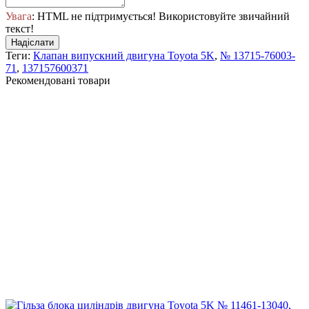
Увага
: HTML не підтримується! Використовуйте звичайний
текст!
Надіслати
Теги:
Клапан випускний двигуна Toyota 5K
,
№ 13715-76003-
71
,
137157600371
Рекомендовані товари