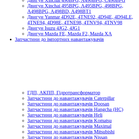
Двигун Xinchai 490BPG, A490BPG, C490BPG
Двигун Xinchai 495BPG, A495BPG, 498BPG,
A498BPG, A498BD, A498BT1
Двигун Yanmar 4D92E, 4TNE92, 4D94E, 4D94LE,
4TNE94, 4D98E, 4TNE98, 4TNV94, 4TNV98
Двигун Isuzu 4JG2, 4JG1
Двигун Mazda FE, Mazda F2, Mazda XA
Запчастини до імпортних навантажувачів
ГДП, АКПП, Гідротрансформатор
Запчастини до навантажувачів Caterpillar
Запчастини до навантажувачів Doosan
Запчастини до навантажувачів Hangcha (HC)
Запчастини до навантажувачів Heli
Запчастини до навантажувачів Komatsu
Запчастини до навантажувачів Maximal
Запчастини до навантажувачів Mitsubishi
Запчастини до навантажувачів Nissan