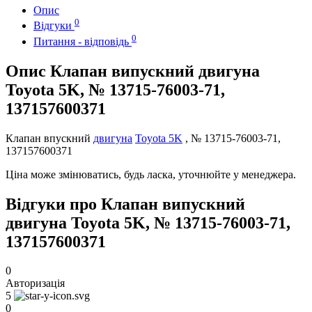
Опис
0
Відгуки
0
Питання - відповідь
Опис Клапан випускний двигуна
Toyota 5K, № 13715-76003-71,
137157600371
Клапан впускний
двигуна
Toyota 5K
, № 13715-76003-71,
137157600371
Ціна може змінюватись, будь ласка, уточнюйте у менеджера.
Відгуки про Клапан випускний
двигуна Toyota 5K, № 13715-76003-71,
137157600371
0
Авторизація
5
0