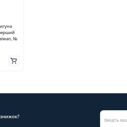
вигуна
 перший
Taiwan, №
а знижок?