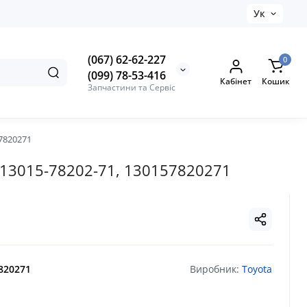
Ук
(067) 62-62-227
0
(099) 78-53-416
Кабінет
Кошик
Запчастини та Сервіс
57820271
 № 13015-78202-71, 130157820271
820271
Виробник:
Toyota