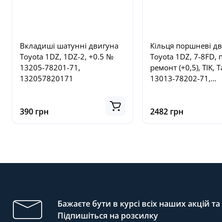
Вкладиші шатунні двигуна
Кільця поршневі д
Toyota 1DZ, 1DZ-2, +0.5 №
Toyota 1DZ, 7-8FD,
13205-78201-71,
ремонт (+0,5), TIK, 
132057820171
13013-78202-71,
130137820271
390 грн
2482 грн
Бажаєте бути в курсі всіх наших акцій т
Підпишіться на розсилку