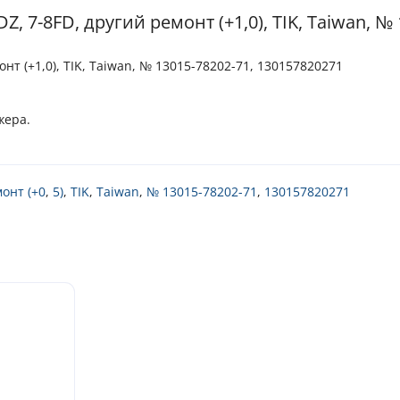
, 7-8FD, другий ремонт (+1,0), TIK, Taiwan, №
онт (+1,0), TIK, Taiwan, № 13015-78202-71, 130157820271
жера.
онт (+0
,
5)
,
TIK
,
Taiwan
,
№ 13015-78202-71
,
130157820271