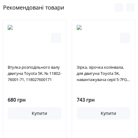
Рекомендовані товари
Втулка розподільного валу
Зірка, зірочка колінвала,
двигуна Toyota 5K, № 11802-
для двигуна Toyota 5K,
76001-71, 118027600171
навантажувача серії 5-7FG,
№ 13521-78121-71,
135217812171
680 грн
743 грн
Купити
Купити