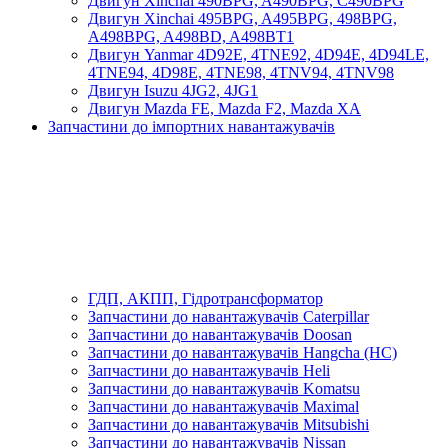
Двигун Xinchai 490BPG, A490BPG, C490BPG
Двигун Xinchai 495BPG, A495BPG, 498BPG,
A498BPG, A498BD, A498BT1
Двигун Yanmar 4D92E, 4TNE92, 4D94E, 4D94LE,
4TNE94, 4D98E, 4TNE98, 4TNV94, 4TNV98
Двигун Isuzu 4JG2, 4JG1
Двигун Mazda FE, Mazda F2, Mazda XA
Запчастини до імпортних навантажувачів
ГДП, АКПП, Гідротрансформатор
Запчастини до навантажувачів Caterpillar
Запчастини до навантажувачів Doosan
Запчастини до навантажувачів Hangcha (HC)
Запчастини до навантажувачів Heli
Запчастини до навантажувачів Komatsu
Запчастини до навантажувачів Maximal
Запчастини до навантажувачів Mitsubishi
Запчастини до навантажувачів Nissan