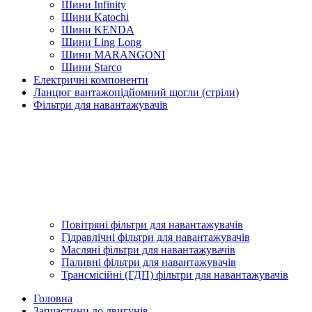
Шини Infinity
Шини Katochi
Шини KENDA
Шини Ling Long
Шини MARANGONI
Шини Starco
Електричні компоненти
Ланцюг вантажопідйомний щогли (стріли)
Фільтри для навантажувачів
Повітряні фільтри для навантажувачів
Гідравлічні фільтри для навантажувачів
Масляні фільтри для навантажувачів
Паливні фільтри для навантажувачів
Трансмісійні (ГДП) фільтри для навантажувачів
Головна
Запчастини до двигунів