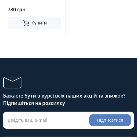
30, 6-8FG20-30, 6-8FGF20-30,
6-8FG20-30 -8FDK20-30, 7-
780 грн
8FGK20-30, № A-BB03-201A-
0189A, ABB03201A0189A
Купити
Бажаєте бути в курсі всіх наших акцій та знижок?
Підпишіться на розсилку
Підписатися