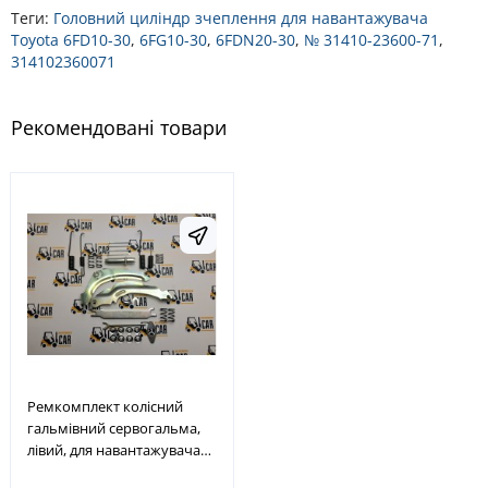
Теги:
Головний циліндр зчеплення для навантажувача
Toyota 6FD10-30
,
6FG10-30
,
6FDN20-30
,
№ 31410-23600-71
,
314102360071
Рекомендовані товари
Ремкомплект колісний
гальмівний сервогальма,
лівий, для навантажувача
Toyota 6-8FD20-30, 6-8FG20-